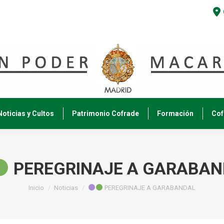
Noticias y Cultos
Patrimonio Cofrade
Formación
Cof
PEREGRINAJE A GARABAN
Estás aquí:
Inicio
Noticias
PEREGRINAJE A GARABANDAL