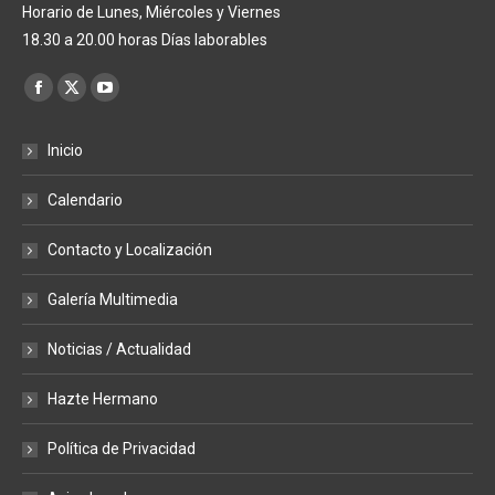
Horario de Lunes, Miércoles y Viernes
18.30 a 20.00 horas Días laborables
Encuéntranos en:
Facebook
X
YouTube
page
page
page
Inicio
opens
opens
opens
in
in
in
Calendario
new
new
new
window
window
window
Contacto y Localización
Galería Multimedia
Noticias / Actualidad
Hazte Hermano
Política de Privacidad