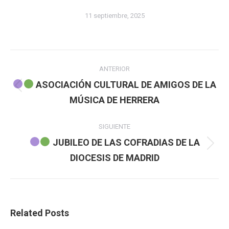
11 septiembre, 2025
Navegación
ANTERIOR
entre
ASOCIACIÓN CULTURAL DE AMIGOS DE LA
Publicación
MÚSICA DE HERRERA
publicaciones
anterior:
SIGUIENTE
JUBILEO DE LAS COFRADIAS DE LA
Publicación
DIOCESIS DE MADRID
siguiente:
Related Posts