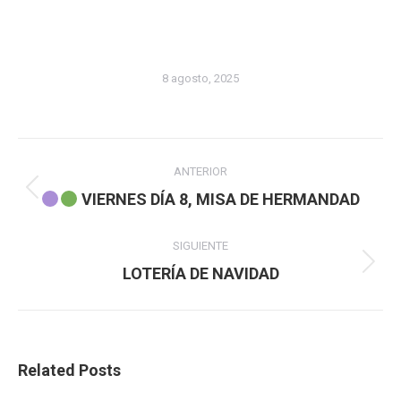
8 agosto, 2025
Navegación
ANTERIOR
entre
Publicación
VIERNES DÍA 8, MISA DE HERMANDAD
anterior:
publicaciones
SIGUIENTE
Publicación
LOTERÍA DE NAVIDAD
siguiente:
Related Posts