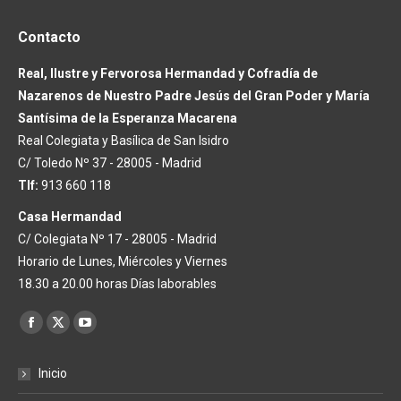
Contacto
Real, Ilustre y Fervorosa Hermandad y Cofradía de
Nazarenos de Nuestro Padre Jesús del Gran Poder y María
Santísima de la Esperanza Macarena
Real Colegiata y Basílica de San Isidro
C/ Toledo Nº 37 - 28005 - Madrid
Tlf:
913 660 118
Casa Hermandad
C/ Colegiata Nº 17 - 28005 - Madrid
Horario de Lunes, Miércoles y Viernes
18.30 a 20.00 horas Días laborables
Encuéntranos en:
Facebook
X
YouTube
page
page
page
Inicio
opens
opens
opens