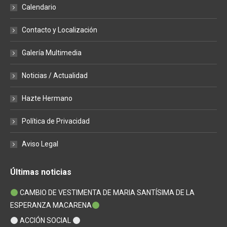
in
in
in
Calendario
new
new
new
window
window
window
Contacto y Localización
Galería Multimedia
Noticias / Actualidad
Hazte Hermano
Política de Privacidad
Aviso Legal
Últimas noticias
CAMBIO DE VESTIMENTA DE MARIA SANTÍSIMA DE LA
ESPERANZA MACARENA
ACCIÓN SOCIAL