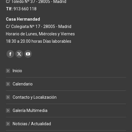
C/ Toledo Nº 37 - 28005 - Madrid
Tlf:
913 660 118
Casa Hermandad
C/ Colegiata Nº 17 - 28005 - Madrid
Horario de Lunes, Miércoles y Viernes
18.30 a 20.00 horas Días laborables
Encuéntranos en:
Facebook
X
YouTube
page
page
page
Inicio
opens
opens
opens
in
in
in
Calendario
new
new
new
window
window
window
Contacto y Localización
Galería Multimedia
Noticias / Actualidad