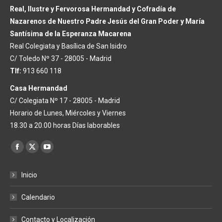
Real, Ilustre y Fervorosa Hermandad y Cofradía de
Nazarenos de Nuestro Padre Jesús del Gran Poder y María
Santísima de la Esperanza Macarena
Real Colegiata y Basílica de San Isidro
C/ Toledo Nº 37 - 28005 - Madrid
Tlf:
913 660 118
Casa Hermandad
C/ Colegiata Nº 17 - 28005 - Madrid
Horario de Lunes, Miércoles y Viernes
18.30 a 20.00 horas Días laborables
Encuéntranos en:
Facebook
X
YouTube
page
page
page
Inicio
opens
opens
opens
in
in
in
Calendario
new
new
new
window
window
window
Contacto y Localización