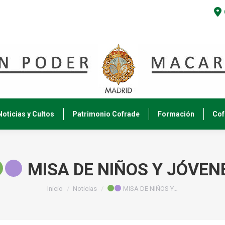
Noticias y Cultos
Patrimonio Cofrade
Formación
Cof
MISA DE NIÑOS Y JÓVEN
Estás aquí:
Inicio
Noticias
MISA DE NIÑOS Y…