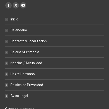
Encuéntranos en:
Facebook
X
YouTube
page
page
page
Inicio
opens
opens
opens
in
in
in
Calendario
new
new
new
window
window
window
Contacto y Localización
Galería Multimedia
Noticias / Actualidad
Hazte Hermano
Política de Privacidad
Aviso Legal