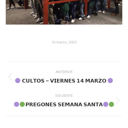
16 marzo, 2025
Navegación
ANTERIOR
entre
Publicación
𝗖𝗨𝗟𝗧𝗢𝗦 – 𝗩𝗜𝗘𝗥𝗡𝗘𝗦 𝟭𝟰 𝗠𝗔𝗥𝗭𝗢
anterior:
publicaciones
SIGUIENTE
Publicación
𝗣𝗥𝗘𝗚𝗢𝗡𝗘𝗦 𝗦𝗘𝗠𝗔𝗡𝗔 𝗦𝗔𝗡𝗧𝗔
siguiente: