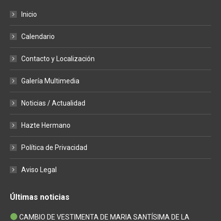
page
page
page
Inicio
opens
opens
opens
in
in
in
Calendario
new
new
new
window
window
window
Contacto y Localización
Galería Multimedia
Noticias / Actualidad
Hazte Hermano
Política de Privacidad
Aviso Legal
Últimas noticias
CAMBIO DE VESTIMENTA DE MARIA SANTÍSIMA DE LA