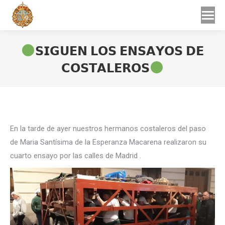
Buscar
Buscar:
𝗦𝗜𝗚𝗨𝗘𝗡 𝗟𝗢𝗦 𝗘𝗡𝗦𝗔𝗬𝗢𝗦 𝗗𝗘
𝗖𝗢𝗦𝗧𝗔𝗟𝗘𝗥𝗢𝗦⁣
Estás aquí:
En la tarde de ayer nuestros hermanos costaleros del paso
de Maria Santísima de la Esperanza Macarena realizaron su
cuarto ensayo por las calles de Madrid .