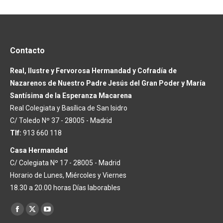
Contacto
Real, Ilustre y Fervorosa Hermandad y Cofradía de
Nazarenos de Nuestro Padre Jesús del Gran Poder y María
Santísima de la Esperanza Macarena
Real Colegiata y Basílica de San Isidro
C/ Toledo Nº 37 - 28005 - Madrid
Tlf:
913 660 118
Casa Hermandad
C/ Colegiata Nº 17 - 28005 - Madrid
Horario de Lunes, Miércoles y Viernes
18.30 a 20.00 horas Días laborables
Encuéntranos en:
Facebook
X
YouTube