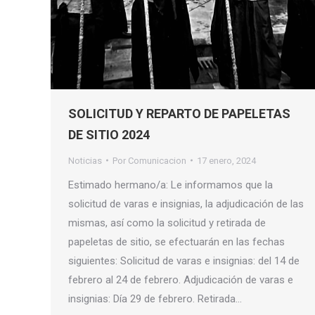
SOLICITUD Y REPARTO DE PAPELETAS
DE SITIO 2024
Noticias
Por
Comunicacion
17 enero, 2024
Estimado hermano/a: Le informamos que la
solicitud de varas e insignias, la adjudicación de las
mismas, así como la solicitud y retirada de
papeletas de sitio, se efectuarán en las fechas
siguientes: Solicitud de varas e insignias: del 14 de
febrero al 24 de febrero. Adjudicación de varas e
insignias: Día 29 de febrero. Retirada…