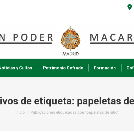
Noticias y Cultos
Patrimonio Cofrade
Formación
Cof
ivos de etiqueta:
papeletas de
Estás aquí:
Inicio
Publicaciones etiquetadas con "papeletas de sitio"