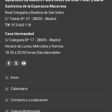
Nazarenos de Nuestro Padre Jesús del Gran Poder y María
Santísima de la Esperanza Macarena
Real Colegiata y Basílica de San Isidro
C/ Toledo Nº 37 - 28005 - Madrid
Tlf:
913 660 118
Casa Hermandad
C/ Colegiata Nº 17 - 28005 - Madrid
Horario de Lunes, Miércoles y Viernes
18.30 a 20.00 horas Días laborables
Encuéntranos en:
Facebook
X
YouTube
page
page
page
Inicio
opens
opens
opens
in
in
in
Calendario
new
new
new
window
window
window
Contacto y Localización
Galería Multimedia