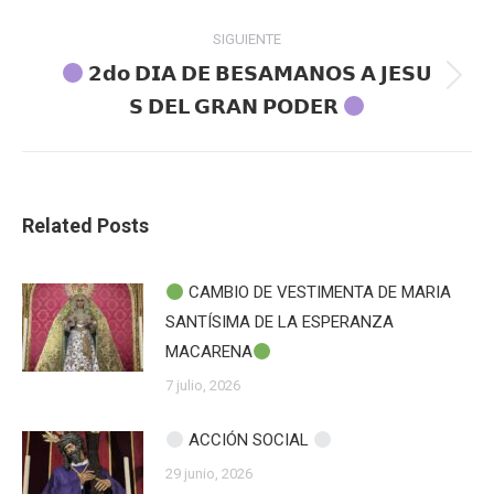
anterior:
publicaciones
SIGUIENTE
𝟮𝗱𝗼 𝗗𝗜𝗔 𝗗𝗘 𝗕𝗘𝗦𝗔𝗠𝗔𝗡𝗢𝗦 𝗔 𝗝𝗘𝗦⁣𝗨
Publicación
𝗦 𝗗𝗘𝗟 𝗚𝗥𝗔𝗡 𝗣𝗢𝗗𝗘𝗥
siguiente:
Related Posts
CAMBIO DE VESTIMENTA DE MARIA
SANTÍSIMA DE LA ESPERANZA
MACARENA
7 julio, 2026
ACCIÓN SOCIAL
29 junio, 2026