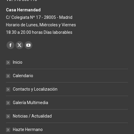
Casa Hermandad
C/ Colegiata Nº 17 - 28005 - Madrid
Horario de Lunes, Miércoles y Viernes
18.30 a 20.00 horas Días laborables
Encuéntranos en:
Facebook
X
YouTube
page
page
page
Inicio
opens
opens
opens
in
in
in
Calendario
new
new
new
window
window
window
Contacto y Localización
Galería Multimedia
Noticias / Actualidad
Hazte Hermano