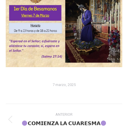
7 marzo, 2025
Navegación
ANTERIOR
entre
Publicación
𝗖𝗢𝗠𝗜𝗘𝗡𝗭𝗔 𝗟𝗔 𝗖𝗨𝗔𝗥𝗘𝗦𝗠𝗔